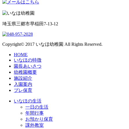
埼玉県三郷市早稲田7-13-12
Copyright© 2017 いなほ幼稚園 All Rights Reserved.
HOME
いなほの特徴
園長あいさつ
幼稚園概要
施設紹介
入園案内
プレ保育
いなほの生活
一日の生活
年間行事
お預かり保育
課外教室