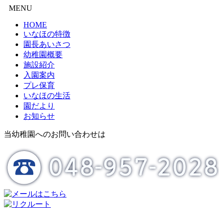
MENU
HOME
いなほの特徴
園長あいさつ
幼稚園概要
施設紹介
入園案内
プレ保育
いなほの生活
園だより
お知らせ
当幼稚園へのお問い合わせは