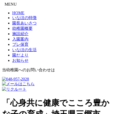
MENU
HOME
いなほの特徴
園長あいさつ
幼稚園概要
施設紹介
入園案内
プレ保育
いなほの生活
園だより
お知らせ
当幼稚園へのお問い合わせは
「心身共に健康でこころ豊か