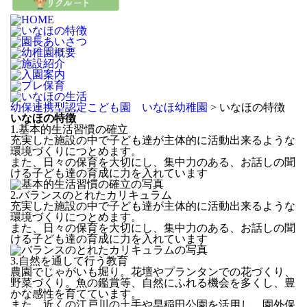
幼保連携型認定こども園 いなほ幼稚園
>
いなほの特徴
いなほの特徴
1.基本的生活習慣の確立
充実した施設の中で子ども達が主体的に活動出来るような
環境づくりにつとめます。
また、日々の保育を大切にし、集中力のある、お話しの聞
ける子ども達の育成に力を入れています
2.バランスのとれたカリキュラム
充実した施設の中で子ども達が主体的に活動出来るような
環境づくりにつとめます。
また、日々の保育を大切にし、集中力のある、お話しの聞
ける子ども達の育成に力を入れています
3.自然を通して行う教育
農園でじゃがいも堀り。花壇やプランタンでの花づくり、
野菜づくり。魚の鑑賞等、自然にふれる機会を多くし、豊
かな感性を育てています。
また、近くの江戸川の土手や早稲田公園を活用し、園外保