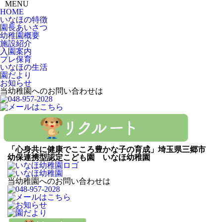
MENU
HOME
いなほの特徴
園長あいさつ
幼稚園概要
施設紹介
入園案内
プレ保育
いなほの生活
園だより
お知らせ
当幼稚園へのお問い合わせは
「心身共に健康でこころ豊かな子の育成」埼玉県三郷市
幼保連携型認定こども園 いなほ幼稚園
当幼稚園へのお問い合わせは