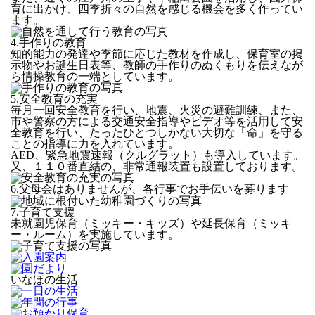
育に出かけ、四季折々の自然を感じる機会を多く作ってい
ます。
4.手作りの教育
知的能力の発達や季節に応じた教材を作成し、保育室の掲
示物やお誕生日表等、教師の手作りのぬくもりを伝えなが
ら情操教育の一端としています。
5.安全教育の充実
毎月一回安全教育を行い、地震、火災の避難訓練、また、
市や警察の方による交通安全指導やビデオ等を活用して安
全教育を行い、たったひとつしかない大切な「命」を守る
ことの指導に力を入れています。
AED、緊急地震速報（クルグラット）も導入しています。
又、１１０番直結の、非常通報装置も設置しております。
6.父母会はありませんが、各行事でお手伝いを募ります
7.子育て支援
未就園児保育（ミッキー・キッズ）や延長保育（ミッキ
ー・ルーム）を実施しています。
いなほの生活