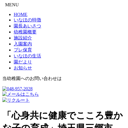
MENU
HOME
いなほの特徴
園長あいさつ
幼稚園概要
施設紹介
入園案内
プレ保育
いなほの生活
園だより
お知らせ
当幼稚園へのお問い合わせは
「心身共に健康でこころ豊か