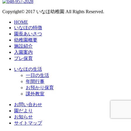
Copyright© 2017 いなほ幼稚園 All Rights Reserved.
HOME
いなほの特徴
園長あいさつ
幼稚園概要
施設紹介
入園案内
プレ保育
いなほの生活
一日の生活
年間行事
お預かり保育
課外教室
お問い合わせ
園だより
お知らせ
サイトマップ