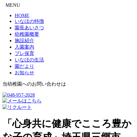
MENU
HOME
いなほの特徴
園長あいさつ
幼稚園概要
施設紹介
入園案内
プレ保育
いなほの生活
園だより
お知らせ
当幼稚園へのお問い合わせは
「心身共に健康でこころ豊か