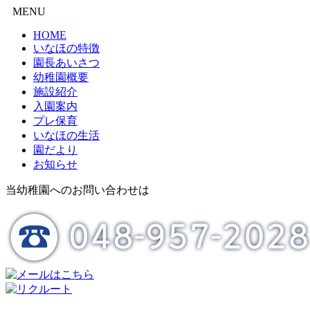
MENU
HOME
いなほの特徴
園長あいさつ
幼稚園概要
施設紹介
入園案内
プレ保育
いなほの生活
園だより
お知らせ
当幼稚園へのお問い合わせは