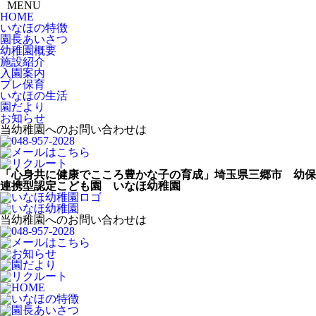
MENU
HOME
いなほの特徴
園長あいさつ
幼稚園概要
施設紹介
入園案内
プレ保育
いなほの生活
園だより
お知らせ
当幼稚園へのお問い合わせは
「心身共に健康でこころ豊かな子の育成」埼玉県三郷市 幼保
連携型認定こども園 いなほ幼稚園
当幼稚園へのお問い合わせは