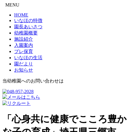
MENU
HOME
いなほの特徴
園長あいさつ
幼稚園概要
施設紹介
入園案内
プレ保育
いなほの生活
園だより
お知らせ
当幼稚園へのお問い合わせは
「心身共に健康でこころ豊か