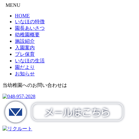
MENU
HOME
いなほの特徴
園長あいさつ
幼稚園概要
施設紹介
入園案内
プレ保育
いなほの生活
園だより
お知らせ
当幼稚園へのお問い合わせは